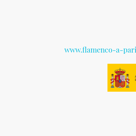
rs du
www.flamenco-a-par
 Flamenco.
Partenaires du
URE.